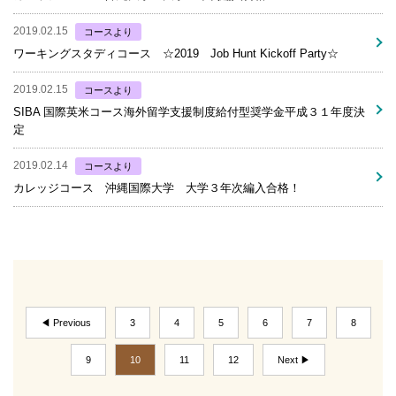
2019.02.15
コースより
ワーキングスタディコース ☆2019 Job Hunt Kickoff Party☆
2019.02.15
コースより
SIBA 国際英米コース海外留学支援制度給付型奨学金平成３１年度決
定
2019.02.14
コースより
カレッジコース 沖縄国際大学 大学３年次編入合格！
◀ Previous
3
4
5
6
7
8
9
10
11
12
Next ▶