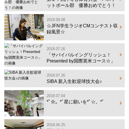
ットボール部 優勝おめでとう！
2018.08.08
☆JFN学生ラジオCMコンテスト収
録風景☆
2018.07.26
「サバイバルイングリッシュ！
Presented by国際英米コース☆」
2018.07.26
SIBA 新入生歓迎球技大会♪
2018.07.04
*ﾟ☆。*ﾟ星に願いを*ﾟ☆。*ﾟ
2018.06.25