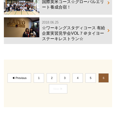
国際英米コース☆グローバルエリ
ート養成合宿！
2018.06.25
☆ワーキングスタディコース 有給
企業実習見学会VOL７＠タイヨー
ステーキレストラン☆
◀ Previous
1
2
3
4
5
6
Next ▶